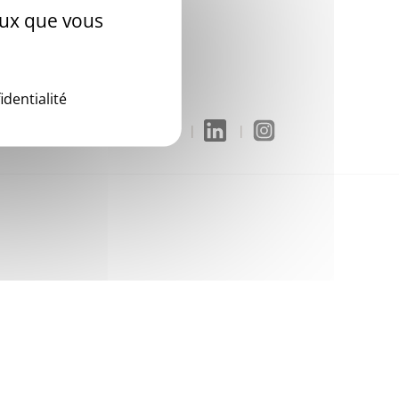
ceux que vous
identialité
 données personnelles
Vdp