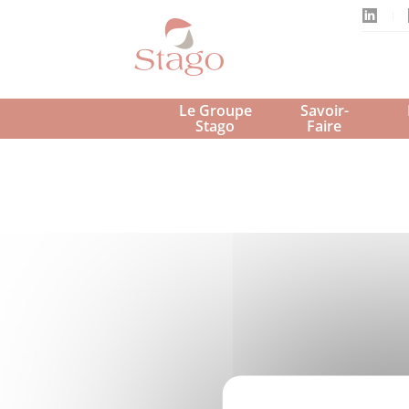
Aller
au
contenu
principal
Le Groupe 
Savoir-
Stago 
Faire