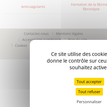
Formation de la fibrine
Anticoagulants
fibrinolyse
Contactez-nous
Mentions légales
Accessibilité numérique
Plan du site
Cookies
Protection des données personnelles
Vdp
Ce site utilise des cooki
donne le contrôle sur ce
souhaitez active
Tout accepter
Tout refuser
Personnaliser