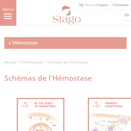
Aller
My
Personal
Space
Connexion
au
Menu
contenu
EN
principal
L'Hémostase
Accueil
L'Hémostase
Schémas de l'Hémostase
Schémas de l'Hémostase