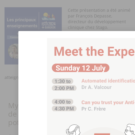
Cette présentation a été animé
par François Depasse,
directeur du développement
clinique chez Stago.
Nos experts ont expliqué
Video
comment les solutions Stago
file
peuvent aider les laboratoires
à relever les défis auxquels ils
sont confrontés, tels que le
manque de personnel et la
pression des coûts, tout en
atteignant la plus grande fiabilité des diagnostics.
​MyOptiLab : analyse du flux de travail
de votre laboratoire à son plein
potentiel