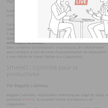
Par Sandrine Richard
Sandrine Richard, directrice générale de Stago Australie et
directrice de la division Asie-Pacifique, a présenté
MyOptiLab
.
Cet outil innovant vise à optimiser les flux de travail des
laboratoires pour atteindre leur plein potentiel.
Il vise à augmenter de manière significative l'efficacité des
laboratoires en
réduisant les délais d'exécution
et en
minimisant les erreurs.
Dans certaines circonstances, ce processus de collaboration
peut conduire à une décision d'automatisation du laboratoire
à une cellule de travail dédiée à la coagulation.
SthemO : Optimisé pour la
productivité
Par Magalie Lubineau
Magalie Lubineau, responsable marketing au siège de Stago, a
présenté
sthemO
, la nouvelle famille d'analyseurs de
coagulation.