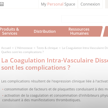
My
Personal
Space
Connexion
Produits & 
Ressources 
Distribution
Services
Humaines
Accueil
L'Hémostase
Tests & clinique
La Coagulation Intra-Vasculaire 
Quelles sont les complications ?
La Coagulation Intra-Vasculaire Dis
sont les complications ?
Les complications résultent de l'expression clinique liée à l'activat
consommation de facteurs et de plaquettes conduisant à des m
activation de la coagulation et consommation d'inhibiteurs phys
conduisant à des manifestations thrombotiques.