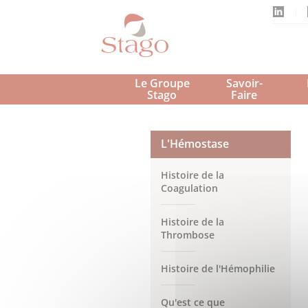
Aller
au
contenu
principal
Le Groupe 
Savoir-
Stago 
Faire
L'Hémostase
Histoire de la
Coagulation
Histoire de la
Thrombose
Histoire de l'Hémophilie
Qu'est ce que