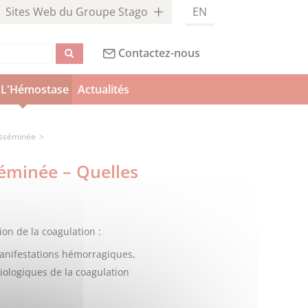
Sites Web du Groupe Stago
EN
Contactez-nous
L'Hémostase
Actualités
Disséminée
séminée – Quelles
ion de la coagulation :
anifestations hémorragiques,
iologiques de la coagulation