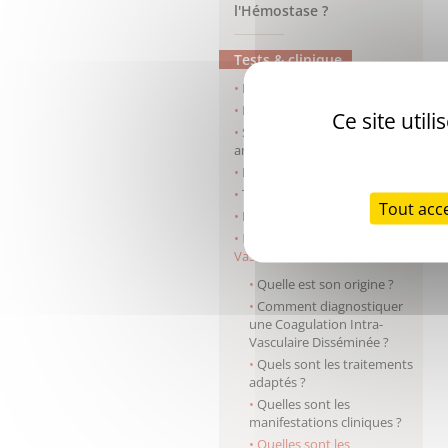
l'Hémostase ?
Tests & clinique
Hémophilie A
Hémophilie B
Ce site util
Syndrome des
antiphospholipides
Maladie de Willebrand
Thrombophilie
Tout acc
Bilan préopératoire
La Coagulation Intra-
Vasculaire Disséminée
Quelle est son origine ?
Comment diagnostiquer
une Coagulation Intra-
Vasculaire Disséminée ?
Quels sont les traitements
adaptés ?
Quelles sont les
manifestations cliniques ?
Quelles sont les