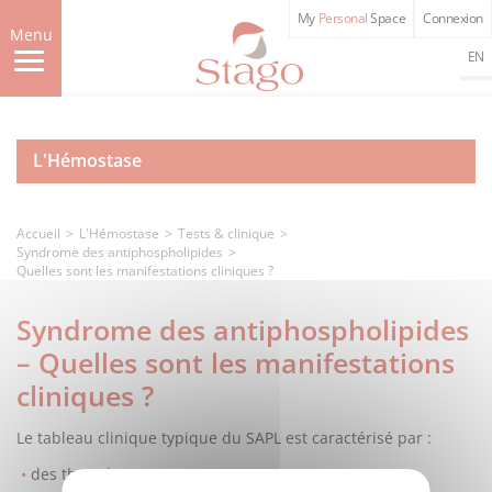
Aller
My
Personal
Space
Connexion
au
Menu
contenu
EN
principal
L'Hémostase
Accueil
L'Hémostase
Tests & clinique
Syndrome des antiphospholipides
Quelles sont les manifestations cliniques ?
Syndrome des antiphospholipides
– Quelles sont les manifestations
cliniques ?
Le tableau clinique typique du SAPL est caractérisé par :
des thromboses