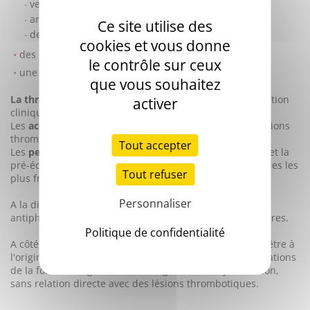
veineuses
artérielles
Ce site utilise des
des petits vaisseaux
cookies et vous donne
des pertes fœtales
le contrôle sur ceux
une thrombocytopénie
que vous souhaitez
La thrombose veineuse profonde
(TVP) est la manifestation
activer
clinique la plus fréquente.
Les
accidents vasculaires cérébraux
sont les manifestations
thrombotiques artérielles les plus fréquentes.
Tout accepter
Les
pertes fœtales
précoces et tardives, la prématurité et la
pré-éclampsie constituent les manifestations obstétricales les
Tout refuser
plus fréquentes.
Personnaliser
A la différence de la persistance des anticorps
antiphospholipides, les manifestations cliniques sont rares.
Politique de confidentialité
A côté des manifestations thrombotiques, le SAPL peut être à
l'origine de
désordres neurologiques
tels que des altérations
de la fonction cognitive ou des signes de démyélinisation,
sans relation directe avec des lésions thrombotiques.