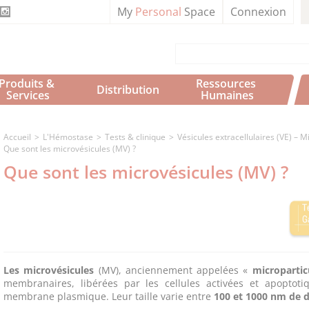
My
Personal
Space
Connexion
Produits & 
Ressources 
Distribution
Services
Humaines
Accueil
L'Hémostase
Tests & clinique
Vésicules extracellulaires (VE) – 
Que sont les microvésicules (MV) ?
Que sont les microvésicules (MV) ?
Les microvésicules
(MV), anciennement appelées «
micropartic
membranaires, libérées par les cellules activées et apopto
membrane plasmique. Leur taille varie entre
100 et 1000 nm de 