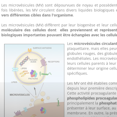
Les microvésicules (MV) sont dépourvues de noyau et possèden
fois libérées, les MV circulent dans divers liquides biologiques
vers différentes cibles dans l'organisme
.
Les microvésicules (MV) diffèrent par leur biogenèse et leur cel
moléculaire des cellules dont elles proviennent et représent
biologiques importantes pouvant être échangées avec les cellule
Les
microvésicules circulan
plaquettaire, mais elles pe
globules rouges, des globule
endothéliales. Les microvés
leurs cellules parents à leu
déterminer leur origine cellu
spécifiques.
Les MV ont été établies co
depuis leur première descri
Cette activité procoagulante
phospholipides procoagula
principalement la
phosphati
présenter à leur surface, au
membrane.
En outre, la pr