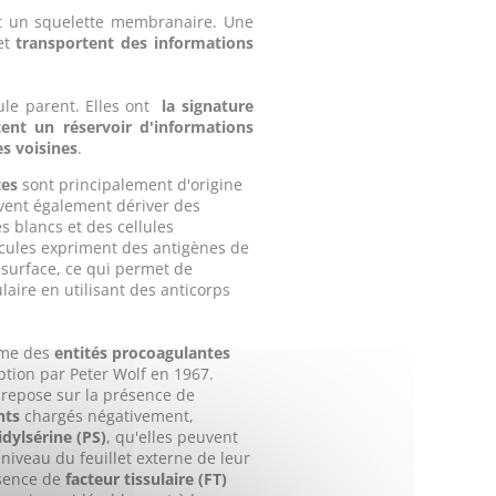
t un squelette membranaire. Une
 et
transportent des informations
lule parent. Elles ont
la signature
ent un réservoir d'informations
s voisines
.
tes
sont principalement d'origine
uvent également dériver des
s blancs et des cellules
icules expriment des antigènes de
r surface, ce qui permet de
laire en utilisant des anticorps
mme des
entités procoagulantes
ption par Peter Wolf en 1967.
 repose sur la présence de
nts
chargés négativement,
dylsérine (PS)
, qu'elles peuvent
 niveau du feuillet externe de leur
ésence de
facteur tissulaire (FT)