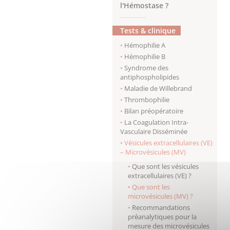
l'Hémostase ?
Tests & clinique
Hémophilie A
Hémophilie B
Syndrome des
antiphospholipides
Maladie de Willebrand
Thrombophilie
Bilan préopératoire
La Coagulation Intra-
Vasculaire Disséminée
Vésicules extracellulaires (VE)
– Microvésicules (MV)
Que sont les vésicules
extracellulaires (VE) ?
Que sont les
microvésicules (MV) ?
Recommandations
préanalytiques pour la
mesure des microvésicules