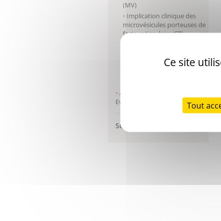
(MV)
Implication clinique des
microvésicules porteuses de
facteur tissulaire (FT)
Quels tests peuvent être
réalisés ?
Ce site util
Mesure de l'activité du
facteur tissulaire (FT) des
microvésicules (MV)
Anti-Xa Monitoring:
Evolution of Practices
Tout acc
Schémas de l'Hémostase