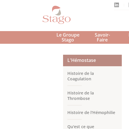
Aller
au
contenu
principal
Le Groupe 
Savoir-
Stago 
Faire
L'Hémostase
Histoire de la
Coagulation
Histoire de la
Thrombose
Histoire de l'Hémophilie
Qu'est ce que