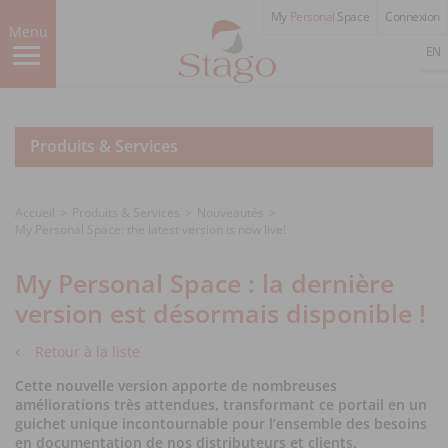
Aller
My
Personal
Space
Connexion
au
Menu
contenu
EN
principal
Produits & Services
Accueil
Produits & Services
Nouveautés
My Personal Space: the latest version is now live!
My Personal Space : la dernière
version est désormais disponible !
Retour à la liste
Cette nouvelle version apporte de nombreuses
améliorations très attendues, transformant ce portail en un
guichet unique incontournable pour l’ensemble des besoins
en documentation de nos distributeurs et clients.