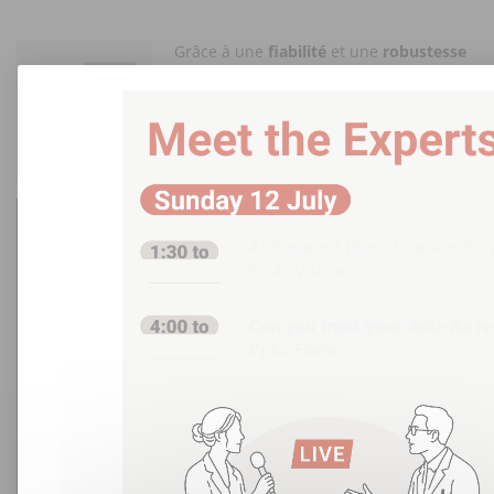
Grâce à une
fiabilité
et une
robustesse
renforcées, My Personal Space (MPS)
devient désormais un élément essentiel
Video
de la boîte à outils digital de Stago.
file