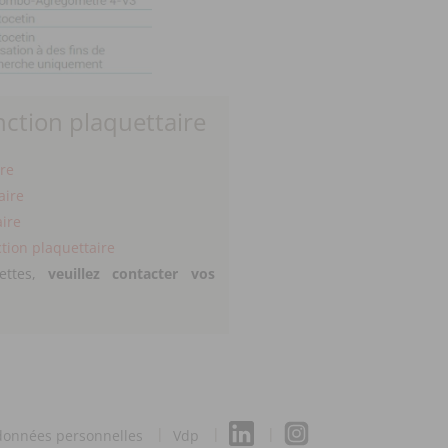
onction plaquettaire
re
aire
aire
ction plaquettaire
ettes,
veuillez contacter vos
 données personnelles
Vdp