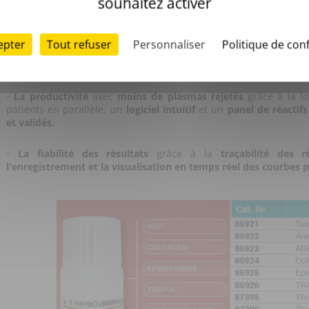
souhaitez activer
epter
Tout refuser
Personnaliser
Politique de conf
La productivité
avec
moins de plasmas rejetés
grâce à la lo
patients en parallèle, un
logiciel intuitif
et un
panel de réactifs
et validés.
La fiabilité des résultats
grâce à la
traçabilité des ré
l'enregistrement et la visualisation en temps réel des courbes p