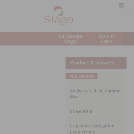
Aller
au
contenu
principal
Le Groupe 
Savoir-
Stago 
Faire
Produits & Services
Nouveautés
Analyseurs de la Gamme
Max
ST Genesia
La gamme Agrégation
plaquettaire