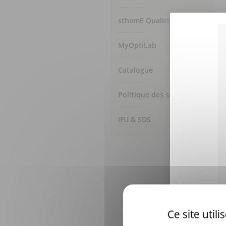
sthemE Qualiris
Video
file
MyOptiLab
Catalogue
Politique des services
IFU & SDS
Ce site util