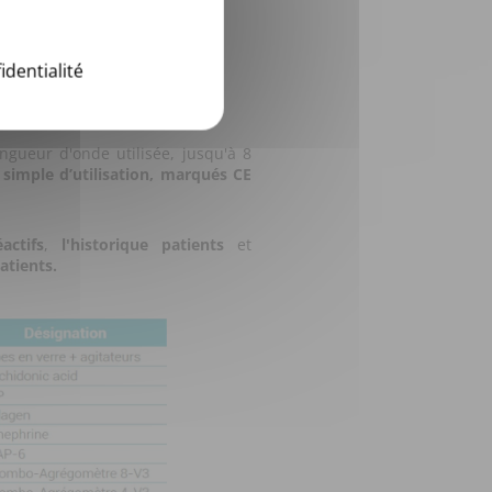
identialité
ngueur d'onde utilisée, jusqu'à 8
 simple d’utilisation, marqués CE
actifs
,
l'historique patients
et
atients.