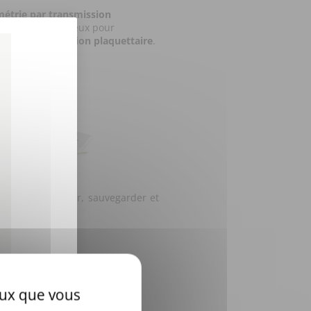
étrie par transmission
t un choix précieux pour
ubles de la fonction plaquettaire
.
alyser, commenter, sauvegarder et
ceux que vous