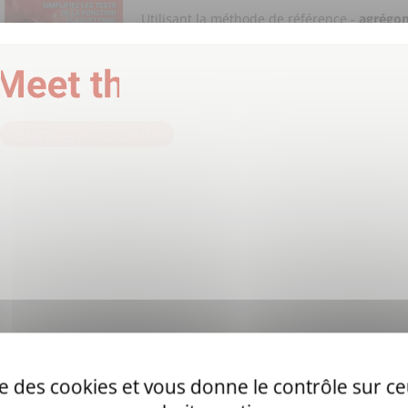
Utilisant la méthode de référence -
agrégom
lumineuse (LTA)
- le
TA 4-V3 ou TA 8-V3
es
l'exploration de première intention des
tro
Avec le TA 4-V3 ou le TA 8-V3 faites le choix de :
L’efficacité
grâce la connexion à distance, pour visualiser, an
exporter les résultats des patients à distance.
ise des cookies et vous donne le contrôle sur 