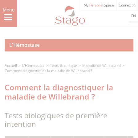
Aller
My
Personal
Space
Connexion
au
Menu
contenu
EN
principal
L'Hémostase
Accueil
L'Hémostase
Tests & clinique
Maladie de Willebrand
Comment diagnostiquer la maladie de Willebrand ?
Comment la diagnostiquer la
maladie de Willebrand ?
Tests biologiques de première
intention