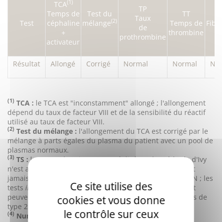
(1)
TCA
TP
Temps de
Test du
TT
Taux
(2)
Test
céphaline
mélange
Temps de
Fibr
de
+
thrombine
prothrombine
activateur
Résultat
Allongé
Corrigé
Normal
Normal
No
(1)
TCA :
le TCA est "inconstamment" allongé ; l'allongement
dépend du taux de facteur VIII et de la sensibilité du réactif
utilisé au taux de facteur VIII.
(2)
Test du mélange :
l'allongement du TCA est corrigé par le
mélange à parts égales du plasma du patient avec un pool de
plasmas normaux.
(3)
TS :
le temps de saignement, réalisé par la méthode d'Ivy
n'est allongé que dans environ la moitié des cas ; il n'est
jamais allongé dans la maladie de Willebrand de type 2N ; les
Ce site utilise des
tests
in vitro
visant à reproduire le temps de saignement
peuvent permettre le diagnostic (sauf celui des maladies de
cookies et vous donne
type 2N).
le contrôle sur ceux
(4)
Numération plaquettaire :
elle est normale dans la