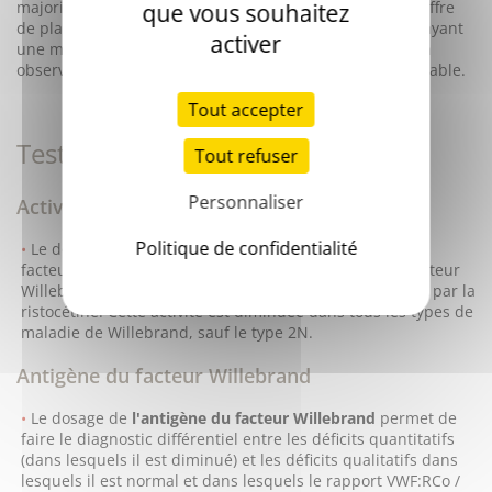
majorité des formes de la maladie de Willebrand. Le chiffre
que vous souhaitez
de plaquettes peut être abaissé chez certains patients ayant
activer
une maladie de Willebrand de type 2B, chez lesquels on
observe une thrombopénie fluctuante et d'intensité variable.
Tout accepter
Tests spécialisés
Tout refuser
Personnaliser
Activité cofacteur de la ristocétine
Politique de confidentialité
Le dosage de
l'activité cofacteur de la ristocétine
du
facteur Willebrand mesure la capacité de liaison du facteur
Willebrand à la glycoprotéine GPIb plaquettaire induite par la
ristocétine. Cette activité est diminuée dans tous les types de
maladie de Willebrand, sauf le type 2N.
Antigène du facteur Willebrand
Le dosage de
l'antigène du facteur Willebrand
permet de
faire le diagnostic différentiel entre les déficits quantitatifs
(dans lesquels il est diminué) et les déficits qualitatifs dans
lesquels il est normal et dans lesquels le rapport VWF:RCo /